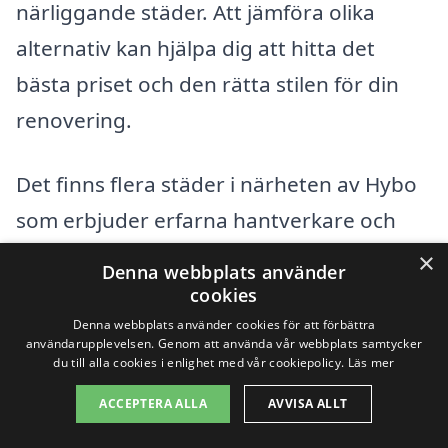
närliggande städer. Att jämföra olika
alternativ kan hjälpa dig att hitta det
bästa priset och den rätta stilen för din
renovering.
Det finns flera städer i närheten av Hybo
som erbjuder erfarna hantverkare och
byggfirmor specialiserade på
×
Denna webbplats använder
köksrenoveringar. Några av dessa städer
cookies
inkluderar:
Denna webbplats använder cookies för att förbättra
användarupplevelsen. Genom att använda vår webbplats samtycker
du till alla cookies i enlighet med vår cookiepolicy.
Läs mer
Ljusdal
ACCEPTERA ALLA
AVVISA ALLT
Färjasjö