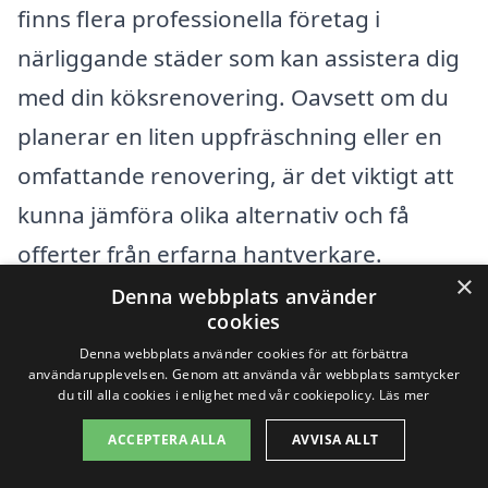
finns flera professionella företag i
närliggande städer som kan assistera dig
med din köksrenovering. Oavsett om du
planerar en liten uppfräschning eller en
omfattande renovering, är det viktigt att
kunna jämföra olika alternativ och få
offerter från erfarna hantverkare.
×
Denna webbplats använder
Innan du bestämmer dig för en
cookies
Denna webbplats använder cookies för att förbättra
entreprenör, överväg att söka hjälp från
användarupplevelsen. Genom att använda vår webbplats samtycker
du till alla cookies i enlighet med vår cookiepolicy.
Läs mer
företagen i områdena runt Hjärup. Här är
några städer där du kan hitta
ACCEPTERA ALLA
AVVISA ALLT
kvalificerade yrkespersoner: