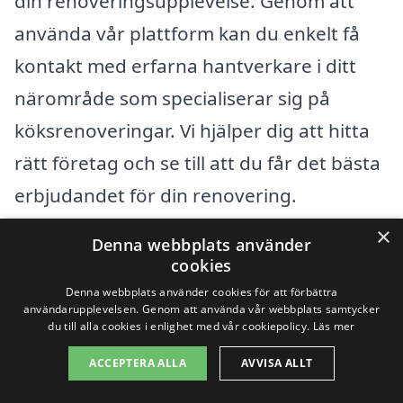
din renoveringsupplevelse. Genom att
använda vår plattform kan du enkelt få
kontakt med erfarna hantverkare i ditt
närområde som specialiserar sig på
köksrenoveringar. Vi hjälper dig att hitta
rätt företag och se till att du får det bästa
erbjudandet för din renovering.
×
Denna webbplats använder
Få 3 erbjudanden, gratis och utan
cookies
förpliktelser
Denna webbplats använder cookies för att förbättra
användarupplevelsen. Genom att använda vår webbplats samtycker
du till alla cookies i enlighet med vår cookiepolicy.
Läs mer
ACCEPTERA ALLA
AVVISA ALLT
Sök efter en