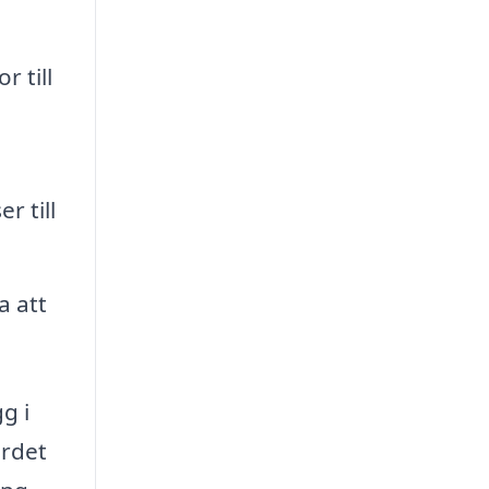
 till
r till
a att
g i
ärdet