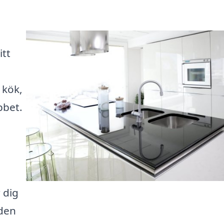
itt
 kök,
obbet.
 dig
nden