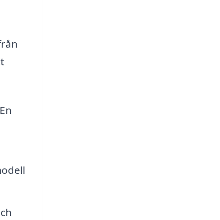
från
t
 En
odell
och