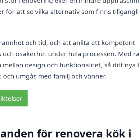
n stor renovering eller en mindre uppfräschn
r för att se vilka alternativ som finns tillgängl
annhet och tid, och att anlita ett kompetent
ess och osäkerhet under hela processen. Med rä
mellan design och funktionalitet, så ditt nya
mat och umgås med familj och vänner.
iktelser
danden för renovera kök i