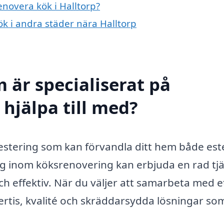
enovera kök i Halltorp?
ök i andra städer nära Halltorp
 är specialiserat på
 hjälpa till med?
vestering som kan förvandla ditt hem både est
etag inom köksrenovering kan erbjuda en rad tj
 effektiv. När du väljer att samarbeta med e
pertis, kvalité och skräddarsydda lösningar so