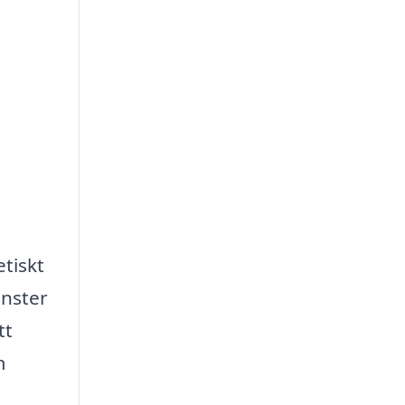
etiskt
änster
tt
m