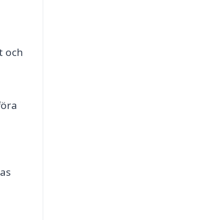
t och
föra
ras