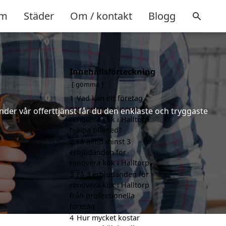
m
Städer
Om / kontakt
Blogg
Innehållsförteckning
gömma
1
Vad kan ett företag
som är specialiserat på
nder vår offerttjänst får du den enklaste och tryggaste
renovera kök i Halltorp
hjälpa till med?
2
Få alltid minst 3
erbjudanden för
renovera kök i Halltorp
3
Få 3 erbjudanden för
renovera kök i Halltorp
från professionella
företag
4
Hur mycket kostar