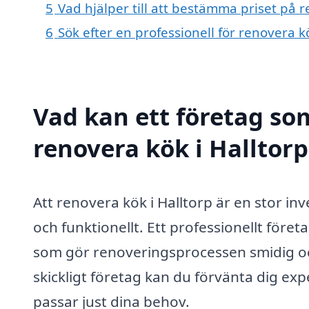
5
Vad hjälper till att bestämma priset på r
6
Sök efter en professionell för renovera k
Vad kan ett företag som
renovera kök i Halltorp
Att renovera kök i Halltorp är en stor in
och funktionellt. Ett professionellt för
som gör renoveringsprocessen smidig och
skickligt företag kan du förvänta dig ex
passar just dina behov.