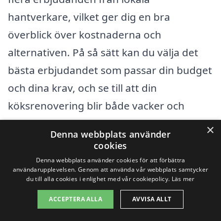
hantverkare, vilket ger dig en bra
överblick över kostnaderna och
alternativen. På så sätt kan du välja det
bästa erbjudandet som passar din budget
och dina krav, och se till att din
köksrenovering blir både vacker och
funktionell.
×
Denna webbplats använder
cookies
Få 3 erbjudanden, gratis och utan
Denna webbplats använder cookies för att förbättra
användarupplevelsen. Genom att använda vår webbplats samtycker
förpliktelser
du till alla cookies i enlighet med vår cookiepolicy.
Läs mer
ACCEPTERA ALLA
AVVISA ALLT