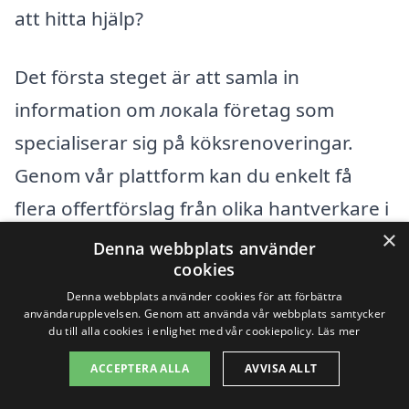
att hitta hjälp?
Det första steget är att samla in
information om локala företag som
specialiserar sig på köksrenoveringar.
Genom vår plattform kan du enkelt få
flera offertförslag från olika hantverkare i
×
din närhet. Några omkringliggande
Denna webbplats använder
cookies
städer som du kan överväga är:
Denna webbplats använder cookies för att förbättra
användarupplevelsen. Genom att använda vår webbplats samtycker
Hagfors
du till alla cookies i enlighet med vår cookiepolicy.
Läs mer
ACCEPTERA ALLA
AVVISA ALLT
Munkfors