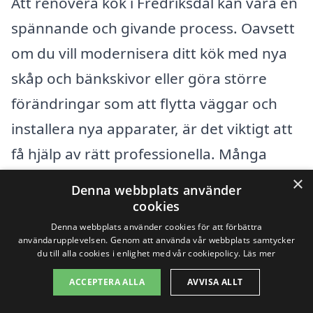
Att renovera kök i Fredriksdal kan vara en
spännande och givande process. Oavsett
om du vill modernisera ditt kök med nya
skåp och bänkskivor eller göra större
förändringar som att flytta väggar och
installera nya apparater, är det viktigt att
få hjälp av rätt professionella. Många
skickliga hantverkare och företag
×
Denna webbplats använder
erbjuder sina tjänster i närliggande
cookies
städer, vilket ger dig möjlighet att få flera
Denna webbplats använder cookies för att förbättra
användarupplevelsen. Genom att använda vår webbplats samtycker
alternativ när du söker efter hjälp för att
du till alla cookies i enlighet med vår cookiepolicy.
Läs mer
renovera ditt kök.
ACCEPTERA ALLA
AVVISA ALLT