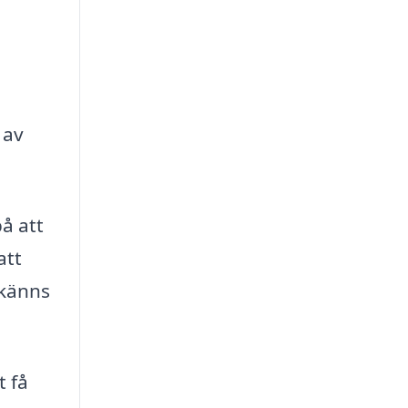
 av
å att
att
 känns
t få