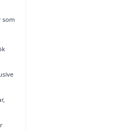
er som
ök
usive
r,
r