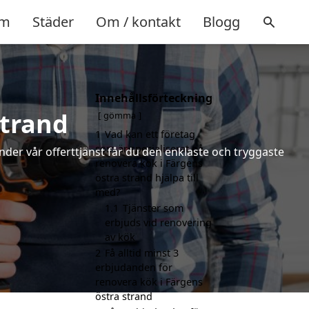
m
Städer
Om / kontakt
Blogg
Innehållsförteckning
strand
gömma
1
Vad kan ett företag
som är specialiserat på
nder vår offerttjänst får du den enklaste och tryggaste
renovera kök i Färgens
östra strand hjälpa till
med?
1.1
Tjänster som
erbjuds vid renovering
av kök
2
Få alltid minst 3
erbjudanden för
renovera kök i Färgens
östra strand