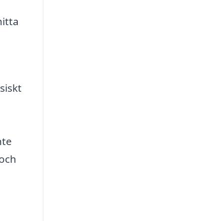
itta
siskt
nte
 och