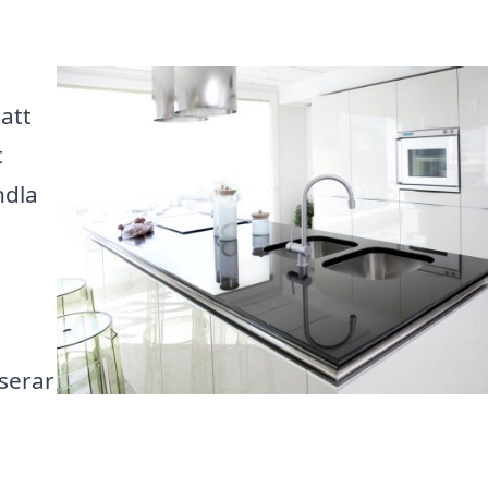
 att
t
ndla
iserar