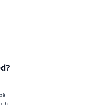
ed?
 på
 och