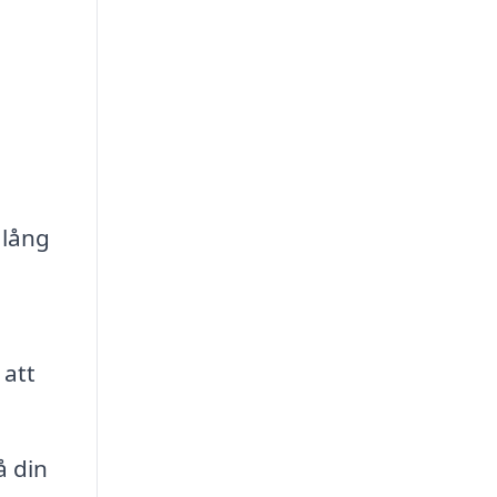
 lång
 att
å din