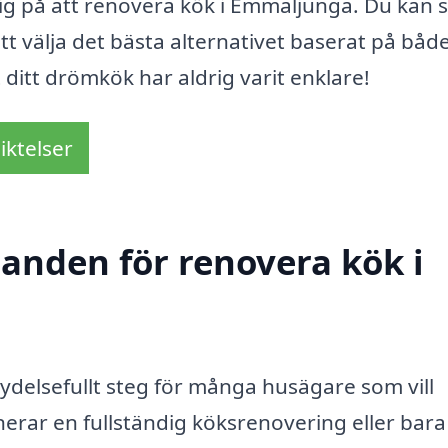
sig på att renovera kök i Emmaljunga. Du kan 
 att välja det bästa alternativet baserat på både
 ditt drömkök har aldrig varit enklare!
iktelser
danden för renovera kök i
ydelsefullt steg för många husägare som vill
erar en fullständig köksrenovering eller bara