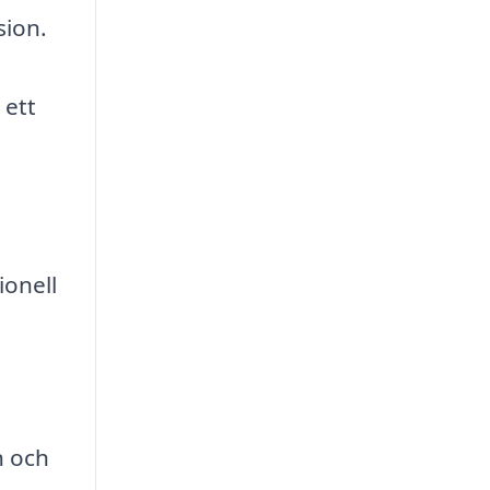
sion.
 ett
ionell
n och