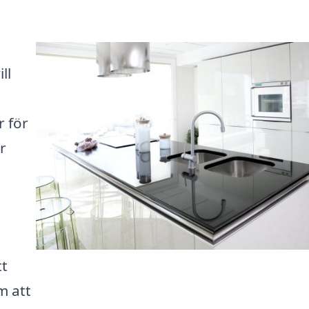
ll
 för
r
tt
m att