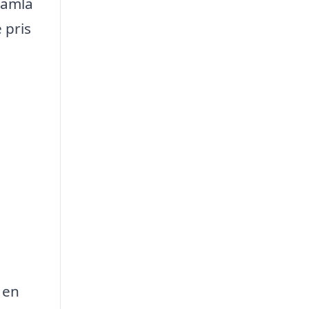
samla
 pris
 en