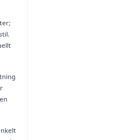
ter;
til.
ellt
utning
r
 en
nkelt