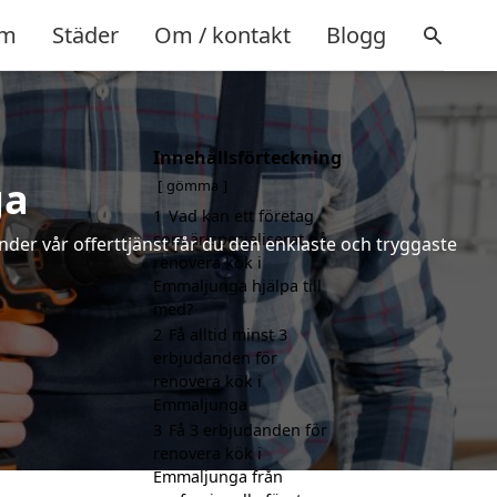
m
Städer
Om / kontakt
Blogg
Innehållsförteckning
ga
gömma
1
Vad kan ett företag
som är specialiserat på
nder vår offerttjänst får du den enklaste och tryggaste
renovera kök i
Emmaljunga hjälpa till
med?
2
Få alltid minst 3
erbjudanden för
renovera kök i
Emmaljunga
3
Få 3 erbjudanden för
renovera kök i
Emmaljunga från