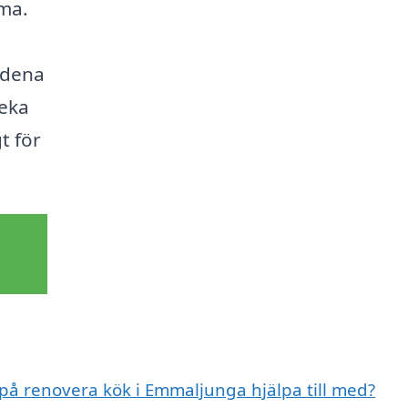
ma.
ndena
veka
t för
 på renovera kök i Emmaljunga hjälpa till med?