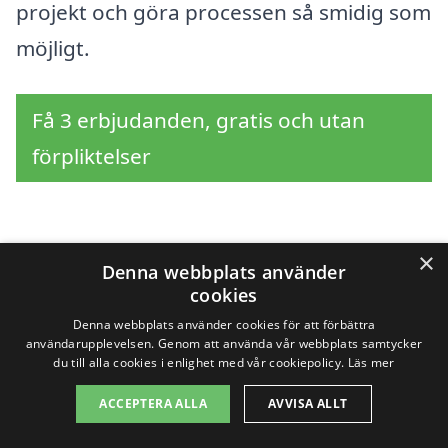
projekt och göra processen så smidig som
möjligt.
Få 3 erbjudanden, gratis och utan
förpliktelser
Sök efter en
×
Denna webbplats använder
cookies
professionell för
Denna webbplats använder cookies för att förbättra
användarupplevelsen. Genom att använda vår webbplats samtycker
renovera kök i andra
du till alla cookies i enlighet med vår cookiepolicy.
Läs mer
städer nära Ekshärad
ACCEPTERA ALLA
AVVISA ALLT