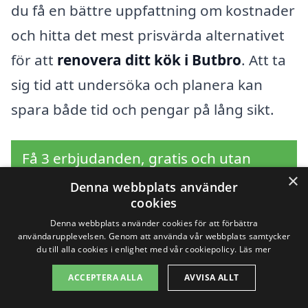
du få en bättre uppfattning om kostnader
och hitta det mest prisvärda alternativet
för att
renovera ditt kök i Butbro
. Att ta
sig tid att undersöka och planera kan
spara både tid och pengar på lång sikt.
Få 3 erbjudanden, gratis och utan
×
förpliktelser
Denna webbplats använder
cookies
Denna webbplats använder cookies för att förbättra
användarupplevelsen. Genom att använda vår webbplats samtycker
du till alla cookies i enlighet med vår cookiepolicy.
Läs mer
Sök efter en
ACCEPTERA ALLA
AVVISA ALLT
professionell för