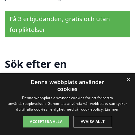
Få 3 erbjudanden, gratis och utan
förpliktelser
Sök efter en
professionell för
×
Denna webbplats använder
renovera kök i andra
cookies
Denna webbplats använder cookies för att förbättra
städer nära Borggård
användarupplevelsen. Genom att använda vår webbplats samtycker
du till alla cookies i enlighet med vår cookiepolicy.
Läs mer
ACCEPTERA ALLA
AVVISA ALLT
Att renovera kök i Borggård kan vara en