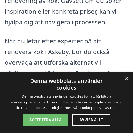
renovering av kök. Oavsett om du söker
inspiration eller konkreta priser, kan vi
hjälpa dig att navigera i processen.
När du letar efter experter på att
renovera kök i Askeby, bör du också
överväga att utforska alternativ i
närliggande städer. Här är några städer
×
Denna webbplats använder
där du kan hitta professionella tjänster:
cookies
Denna webbplats använder cookies för att förbättra
Linköping
användarupplevelsen. Genom att använda vår webbplats samtycker
du till alla cookies i enlighet med vår cookiepolicy.
Läs mer
Berg
ACCEPTERA ALLA
AVVISA ALLT
Mjölby