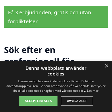
Få 3 erbjudanden, gratis och utan
förpliktelser
Sök efter en
professionell för
×
Denna webbplats använder
renovera kök i andra
cookies
städer nära Älvängen
Denna webbplats använder cookies för att förbättra
användarupplevelsen. Genom att använda vår webbplats samtycker
du till alla cookies i enlighet med vår cookiepolicy.
Läs mer
ACCEPTERA ALLA
AVVISA ALLT
Att renovera kök i Älvängen är en process