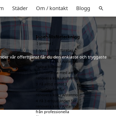
m
Städer
Om / kontakt
Blogg
Innehållsförteckning
gömma
1
Vad kan ett företag
som är specialiserat på
nder vår offerttjänst får du den enklaste och tryggaste
renovera kök i Alstermo
hjälpa till med?
2
Fördelarna med att
renovera kök i Alstermo
3
Få alltid minst 3
erbjudanden för
renovera kök i Alstermo
4
Få 3 erbjudanden för
renovera kök i Alstermo
från professionella