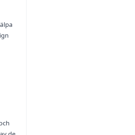
jälpa
sign
 och
 av de