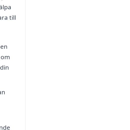
jälpa
a till
 en
g om
 din
an
a
ande