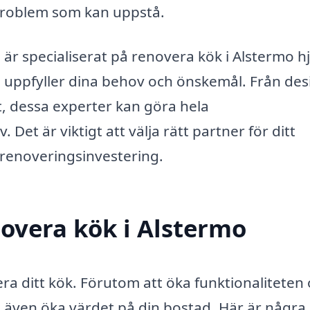
 problem som kan uppstå.
r specialiserat på renovera kök i Alstermo h
som uppfyller dina behov och önskemål. Från de
rt, dessa experter kan göra hela
Det är viktigt att välja rätt partner för ditt
n renoveringsinvestering.
overa kök i Alstermo
a ditt kök. Förutom att öka funktionaliteten
 även öka värdet på din bostad. Här är några