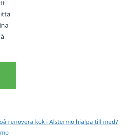
tt
itta
ina
på
på renovera kök i Alstermo hjälpa till med?
rmo