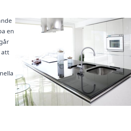
ande
pa en
 går
 att
nella