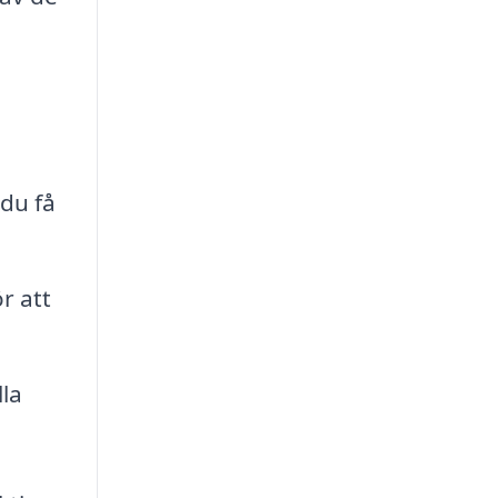
du få
r att
lla