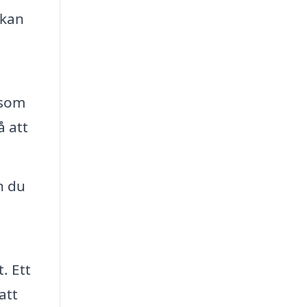
 kan
 som
å att
n du
. Ett
att